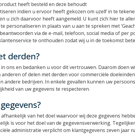
product heeft besteld en deze behoudt
seren indien u ervoor heeft gekozen om uzelf in te tekenen
n u zich daarvoor heeft aangemeld. U kunt zich hier te alle
 te personaliseren in plaats van u aan te spreken met ‘Gea
eantwoorden via de e-mail, telefoon, social media of per p
ntenservice te onthouden zodat wij u in de toekomst beter
et derden?
t in ons en bedanken u voor dit vertrouwen. Daarom doen wi
n anderen of delen met derden voor commerciële doeleinden.
van andere bedrijven. In enkele gevallen kunnen uw persoo
ijkheid van uw gegevens te respecteren.
 gegevens?
afhankelijk van het doel waarvoor wij deze gegevens hebb
jk is voor het doel van de gegevensverwerking. Tegelijkerti
nciële administratie verplicht om klantgegevens zeven jaar n