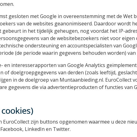
nomen.
mst gesloten met Google in overeenstemming met de Wet 
zoekers van de websites geanonimiseerd. Daardoor wordt het
t gebeurt in het tijdelijk geheugen, nog voordat het IP-adr
 persoonsgegevens van de websitebezoekers niet voor eige
technische ondersteuning en accountspecialisten van Googl
eperiode (de periode waarin gegevens behouden worden) van
- en interesserapporten van Google Analytics geïmplemente
n of doelgroepgegevens van derden (zoals leeftijd, geslach
rijgen in de doelgroep van Muntaanbieding.nl. EuroCollect v
re gegevens die via advertentieproducten of functies van Go
 cookies)
n EuroCollect zijn buttons opgenomen waarmee u deze nieu
 Facebook, LinkedIn en Twitter.